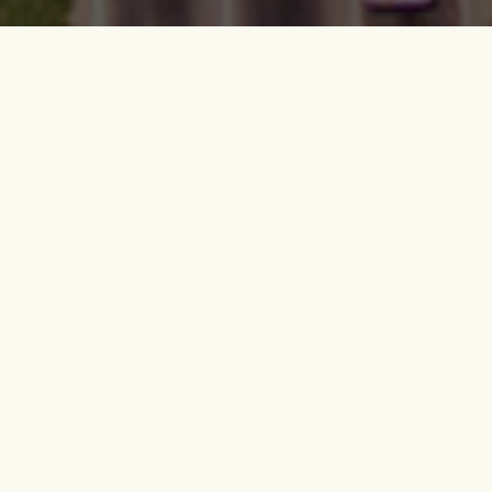
Наша миссия
Умножение евангелия, учеников,
лидеров и церквей в Восточной
Европе и Центральной Азии
Наши стратегий
Насаждение церквей
Your content goes here. Edit or remove
this text inline or in the module Content
settings. You can also style every aspect
of this content in the module Design
settings and even apply custom CSS to