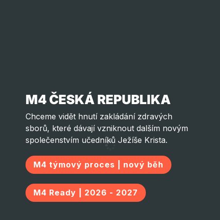
M4 ČESKÁ REPUBLIKA
Chceme vidět hnutí zakládání zdravých
sborů, které dávají vzniknout dalším novým
společenstvím učedníků Ježíše Krista.
M4 týmový proces | nový běh
M4 Ready | 2026 - 2027