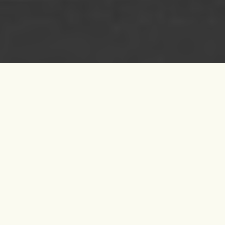
Wir träumen davon, dass durch
M4 Germany…
...jede Woche eine neue
Gemeinde in Deutschland
entsteht,
...konstant acht Prozesse in
Deutschland laufen,