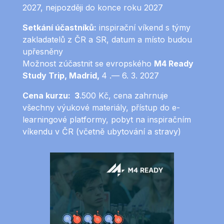
2027,
nejpozději do konce roku 2027
Setkání účastníků:
inspirační víkend s týmy
zakladatelů z ČR a SR,
datum a místo budou
upřesněny
Možnost zúčastnit se evropského
M4 Ready
Study Trip,
Madrid
,
4 .— 6. 3. 2027
Cena kurzu: 3
.500 Kč, cena zahrnuje
všechny výukové materiály
, přístup do e-
learningové platformy, pobyt na inspiračním
víkendu v ČR (včetně ubytování a stravy)