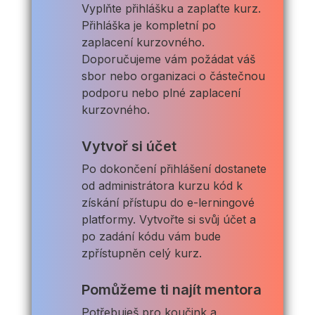
Vyplňte přihlášku a zaplaťte kurz.
Přihláška je kompletní po
zaplacení kurzovného.
Doporučujeme vám požádat váš
sbor nebo organizaci o částečnou
podporu nebo plné zaplacení
kurzovného.
Vytvoř si účet
Po dokončení přihlášení dostanete
od administrátora kurzu kód k
získání přístupu do e-lerningové
platformy. Vytvořte si svůj účet a
po zadání kódu vám bude
zpřístupněn celý kurz.
Pomůžeme ti najít mentora
Potřebuješ pro koučink a