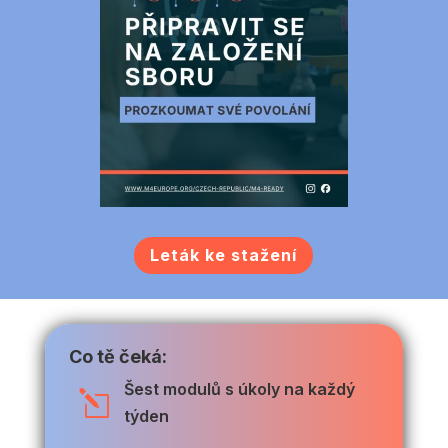
Leták ke stažení
Co tě čeká:
Šest modulů s úkoly na každý
l
týden