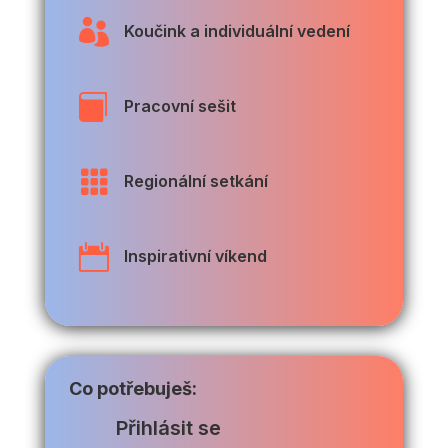

Koučink a individuální vedení

Pracovní sešit

Regionální setkání

Inspirativní víkend
Co potřebuješ:
Přihlásit se