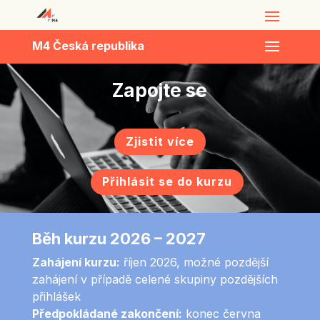
M4 Česká republika
Zapojte se
Zjistit více
Přihlásit se do kurzu
Běh kurzu 2026 – 2027
Zahájení kurzu:
říjen 2026,
možné pozdější
zahájení v případě celené skupiny pozdějších
přihlášek
Předpokládané zakončení:
konec června