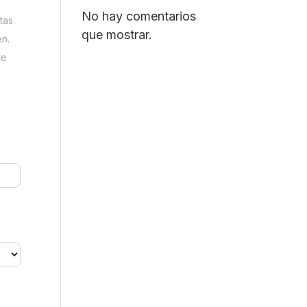
No hay comentarios
tas.
que mostrar.
en.
te